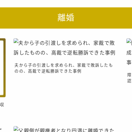
離婚
夫から子の引渡しを求められ、家裁で敗訴したも
のの、高裁で逆転勝訴できた事例
障
認
用
の収
離