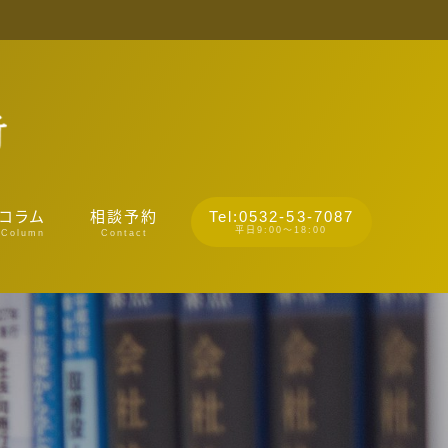
Tel:0532-53-7087
コラム
相談予約
平日9:00～18:00
Column
Contact
離婚
相続
通事故
労災
事事件