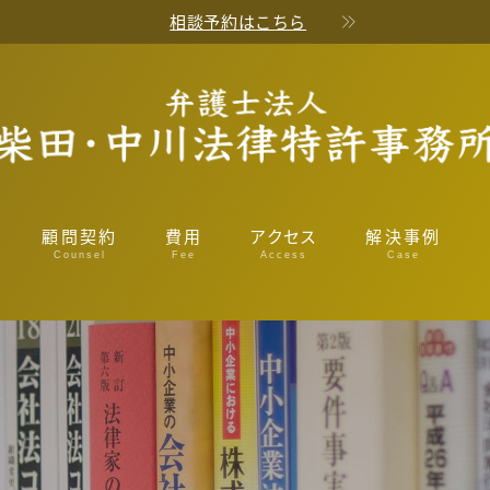
相談予約はこちら
顧問契約
費用
アクセス
解決事例
Counsel
Fee
Access
Case
解決事例｜
解決事例｜
解決事例｜交
解決事例｜
解決事例｜刑