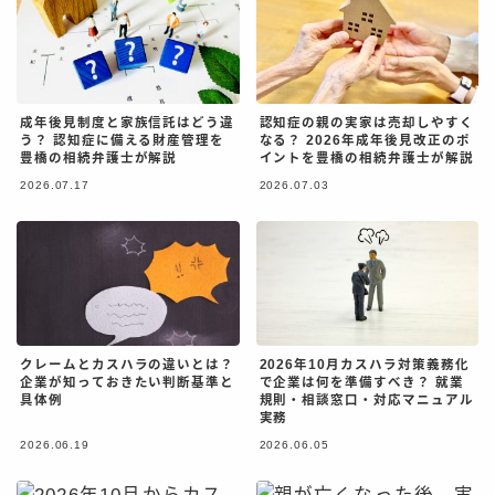
解決事例
Case
解決事例｜離婚
解決事例｜相続
成年後見制度と家族信託はどう違
認知症の親の実家は売却しやすく
う？ 認知症に備える財産管理を
なる？ 2026年成年後見改正のポ
解決事例｜交通事故
豊橋の相続弁護士が解説
イントを豊橋の相続弁護士が解説
解決事例｜労災
2026.07.17
2026.07.03
解決事例｜刑事事件
コラム
Column
相談予約
Contact
クレームとカスハラの違いとは？
2026年10月カスハラ対策義務化
企業が知っておきたい判断基準と
で企業は何を準備すべき？ 就業
具体例
規則・相談窓口・対応マニュアル
実務
Tel:0532-53-7087
平日9:00～18:00
2026.06.19
2026.06.05