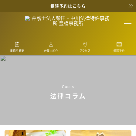
相談予約はこちら
MENU
事務所概要
About
事務所概要
弁護士紹介
アクセス
相談予約
弁護士・弁理士
Profile
取扱分野
Practice
Cases
顧問契約
Counsel
法律コラム
費用
Fee
アクセス
Access