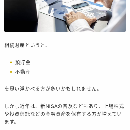
解決事例
Case
解決事例｜離婚
解決事例｜相続
解決事例｜交通事故
相続財産というと、
解決事例｜労災
解決事例｜刑事事件
預貯金
不動産
コラム
Column
を思い浮かべる方が多いかもしれません。
相談予約
Contact
しかし近年は、新NISAの普及などもあり、上場株式
Tel:0532-53-7087
平日9:00～18:00
や投資信託などの金融資産を保有する方が増えてい
ます。