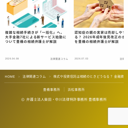
認知症の親の実家は売却しやす
複雑な相続手続きが「一括化」へ。
る？ 2026年成年後見改正のポ
大手金融7社による新サービス始動に
を豊橋の相続弁護士が解説
ついて豊橋の相続弁護士が解説
2026.04.08
2026.07.03
法律関連コラム
法律関
HOME
法律関連コラム
株式や投資信託は相続のときどうなる？ 金融資
＞
＞
豊橋事務所
浜松事務所
弁護士法人柴田・中川法律特許事務所 豊橋事務所
相談予約はこちら