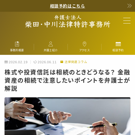
相談予約はこちら
MENU
事務所概要
About
事務所概要
弁護士紹介
アクセス
相談予約
弁護士・弁理士
Profile
2026.02.19
2026.06.11
法律関連コラム
株式や投資信託は相続のときどうなる？ 金融
取扱分野
Practice
資産の相続で注意したいポイントを弁護士が
解説
顧問契約
Counsel
費用
Fee
アクセス
Access